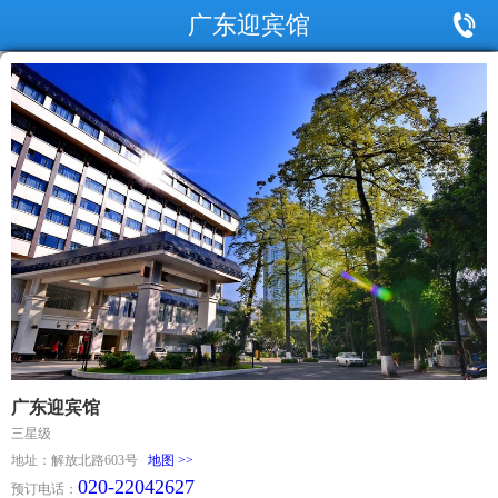
广东迎宾馆
广东迎宾馆
三星级
地址：解放北路603号
地图 >>
020-22042627
预订电话：