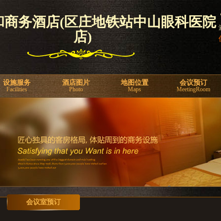
和商务酒店(区庄地铁站中山眼科医院
店)
设施服务
酒店图片
地图位置
会议预订
Facilities
Photo
Maps
MeetingRoom
会议室预订