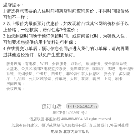
温馨提示：
1.请选择您需要的入住时间和离店时间查询房价，不同时间段价格
可能不一样；
2.以上报价为最低预订优惠价，如发现前台或其它网站价格低于以
上价格，一经核实，赔付住客3倍差价；
3.如您到店时间晚于预订保留时间、或房间紧张时，为确保入住，
可能要求您提供信用卡资料进行担保；
4.在线提交订单后，预订信息会同步进入我们的订单库，请勿再通
过其他途径预订，以免产生重复预订。
服务设施：有电梯、WIFI、会议服务、取款机、旅游服务、安全消防系统、
大堂吧、公共区域闭路电视监控系统、无障碍客房、咖啡厅、酒吧、电子结账
系统、无烟楼层、中餐厅、西餐厅、非经营性客人休息区、宴会厅、多功能
厅、礼品廊、公共区域禁烟、停车场、大床、双床、套房、上网、刷卡
房间设施：
会议设施：
预订电话：
010-86484255
粤ICP备14028691号-1
酒店联盟 客服热线:400-888-8934 All rights reserved
若您有任何建议、投诉或网站信息侵权等问题, 请 反馈我们 ,将及时处理
电脑版
北京内蒙古饭店